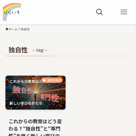
ホーム
独自性
独自性
– tag –
通信制高校
これからの教育はどう変
わる？“独自性”と“専門
性”を磨く新しい学びの