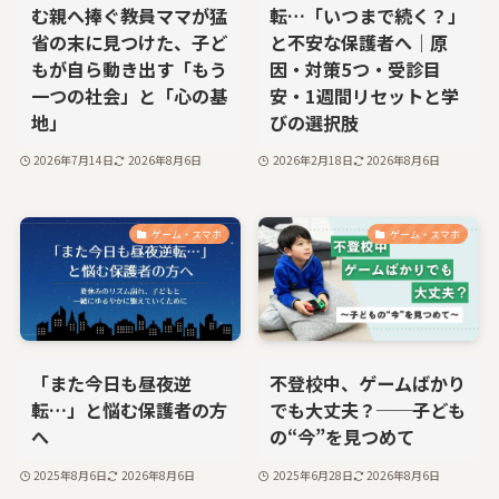
む親へ捧ぐ――教員ママが猛
転…「いつまで続く？」
省の末に見つけた、子ど
と不安な保護者へ｜原
もが自ら動き出す「もう
因・対策5つ・受診目
一つの社会」と「心の基
安・1週間リセットと学
地」
びの選択肢
2026年7月14日
2026年8月6日
2026年2月18日
2026年8月6日
ゲーム・スマホ
ゲーム・スマホ
「また今日も昼夜逆
不登校中、ゲームばかり
転…」と悩む保護者の方
でも大丈夫？──子ども
へ
の“今”を見つめて
2025年8月6日
2026年8月6日
2025年6月28日
2026年8月6日