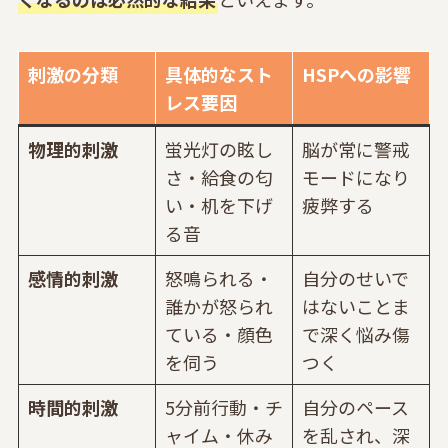
刺激の分類
具体的なスト
HSPへの影響
レス要因
物理的刺激
蛍光灯の眩し
脳が常に警戒
さ・給食の匂
モードになり
い・机を下げ
疲弊する
る音
感情的刺激
怒鳴られる・
自分のせいで
誰かが怒られ
はないことま
ている・顔色
で深く悩み傷
を伺う
つく
時間的刺激
5分前行動・チ
自分のペース
ャイム・休み
を乱され、深