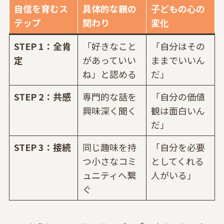
自信を育むス
具体的な親の
子どもの心の
テップ
関わり
変化
STEP 1：全肯
「好きなこと
「自分はその
定
があっていい
ままでいいん
ね」と認める
だ」
STEP 2：共感
専門的な話を
「自分の価値
興味深く聞く
観は面白いん
だ」
STEP 3：接続
同じ趣味を持
「自分を必要
つ小さなコミ
としてくれる
ュニティへ繋
人がいる」
ぐ