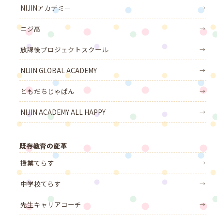
NIJINアカデミー
→
ニジ高
→
放課後プロジェクトスクール
→
NIJIN GLOBAL ACADEMY
→
ともだちじゃぱん
→
NIJIN ACADEMY ALL HAPPY
→
既存教育の変革
授業てらす
→
中学校てらす
→
先生キャリアコーチ
→