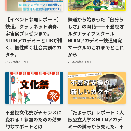
【イベント参加レポート】
鉄道から始まった「自分ら
鉄道、クラリネット演奏、
しさ」の開花——不登校オ
宇宙食プレゼンまで。
ルタナティブスクール
NIJINアカデミーとTIBが描
NIJINアカデミー鉄道研究
く、個性輝く社会共創のカ
サークルのこれまでとこれ
タチ。
から
2026年8月6日
2026年8月6日
不登校文化祭がチャンスに
「たよラボ」レポート：大
変わる！参加のための効果
阪公立大学×NIJINアカデ
的なサポートとは
ミーの試みから見えた、不