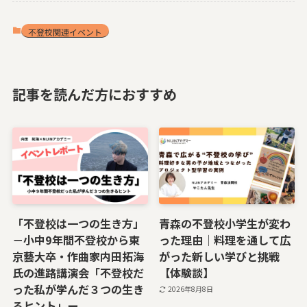
不登校関連イベント
記事を読んだ方におすすめ
「不登校は一つの生き方」
青森の不登校小学生が変わ
－小中9年間不登校から東
った理由｜料理を通して広
京藝大卒・作曲家内田拓海
がった新しい学びと挑戦
氏の進路講演会「不登校だ
【体験談】
った私が学んだ３つの生き
2026年8月8日
るヒント」ー