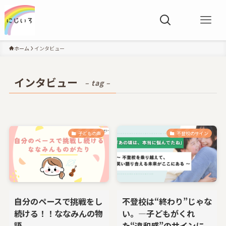
ホーム
インタビュー
インタビュー
– tag –
子どもの声
不登校のサイン
自分のペースで挑戦をし
不登校は“終わり”じゃな
続ける！！ななみんの物
い。―子どもがくれ
語
た“違和感”のサインに、