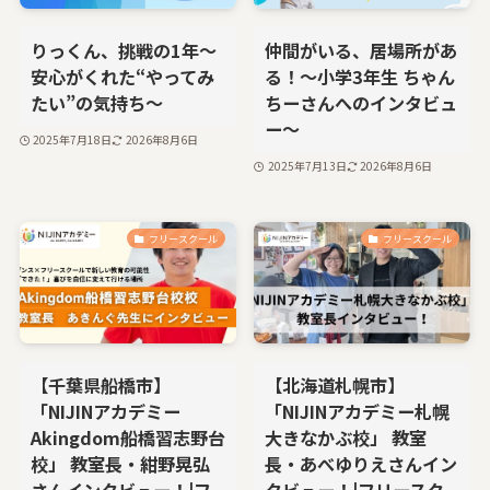
りっくん、挑戦の1年〜
仲間がいる、居場所があ
安心がくれた“やってみ
る！～小学3年生 ちゃん
たい”の気持ち〜
ちーさんへのインタビュ
ー～
2025年7月18日
2026年8月6日
2025年7月13日
2026年8月6日
フリースクール
フリースクール
【千葉県船橋市】
【北海道札幌市】
「NIJINアカデミー
「NIJINアカデミー札幌
Akingdom船橋習志野台
大きなかぶ校」 教室
校」 教室長・紺野晃弘
長・あべゆりえさんイン