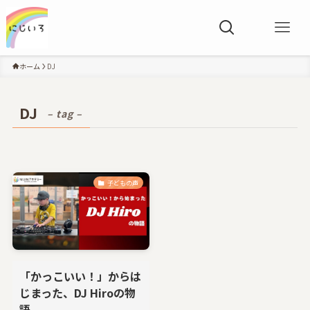
ホーム
DJ
DJ
– tag –
子どもの声
「かっこいい！」からは
じまった、DJ Hiroの物
語