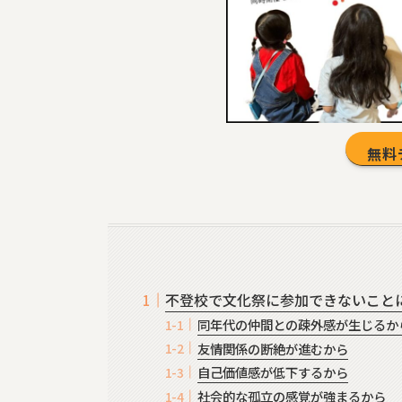
無料
不登校で文化祭に参加できないこと
同年代の仲間との疎外感が生じるか
友情関係の断絶が進むから
自己価値感が低下するから
社会的な孤立の感覚が強まるから