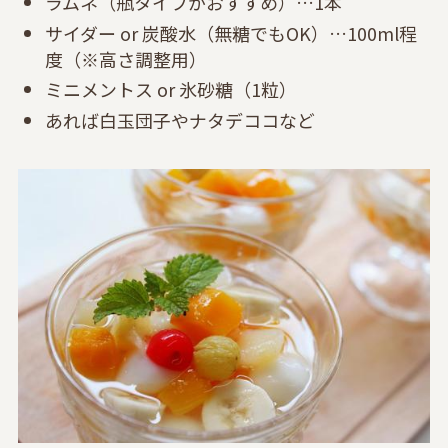
ラムネ（瓶タイプがおすすめ）…1本
サイダー or 炭酸水（無糖でもOK）…100ml程
度（※高さ調整用）
ミニメントス or 氷砂糖（1粒）
あれば白玉団子やナタデココなど