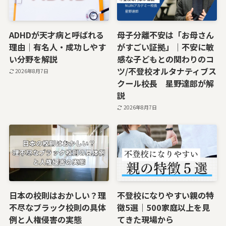
ADHDが天才病と呼ばれる
母子分離不安は「お母さん
理由｜有名人・成功しやす
がすごい証拠」｜不安に敏
い分野を解説
感な子どもとの関わりのコ
ツ/不登校オルタナティブス
2026年8月7日
クール校長 星野達郎が解
説
2026年8月7日
日本の校則はおかしい？理
不登校になりやすい親の特
不尽なブラック校則の具体
徴5選｜500家庭以上を見
例と人権侵害の実態
てきた現場から