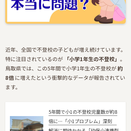
近年、全国で不登校の子どもが増え続けています。
特に注目されているのが
「小学1年生の不登校」
。
鳥取県では、この5年間で小学1年生の不登校が
約
8倍
に増えたという衝撃的なデータが報告されてい
ます。
5年間で小1の不登校児童数が約8
倍に…「小1プロブレム」深刻
解消に期待かかる「幼保小連携型