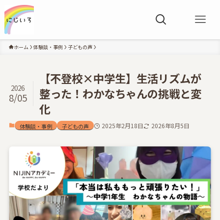
ホーム
体験談・事例
子どもの声
【不登校×中学生】生活リズムが
2026
整った！わかなちゃんの挑戦と変
8/05
化
2025年2月18日
2026年8月5日
体験談・事例
子どもの声