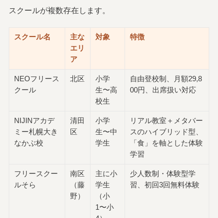
スクールが複数存在します。
スクール名
主な
対象
特徴
エリ
ア
NEOフリース
北区
小学
自由登校制、月額29,8
クール
生〜高
00円、出席扱い対応
校生
NIJINアカデ
清田
小学
リアル教室＋メタバー
ミー札幌大き
区
生〜中
スのハイブリッド型、
なかぶ校
学生
「食」を軸とした体験
学習
フリースクー
南区
主に小
少人数制・体験型学
ルそら
（藤
学生
習、初回3回無料体験
野）
（小
1〜小