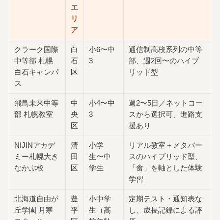
エ
リ
ア
クラーク国際
白
小6〜中
通信制高校系列の中等
中等部 札幌
石
3
部、週2回〜のハイブ
白石キャンパ
区
リッド型
ス
飛鳥未来中等
中
小4〜中
週2〜5日／ネットコー
部 札幌教室
央
3
スから選択可、進路支
区
援あり
NIJINアカデ
清
小学
リアル教室＋メタバー
ミー札幌大き
田
生〜中
スのハイブリッド型、
なかぶ校
区
学生
「食」を軸とした体験
学習
北海道自由が
豊
小中学
定期テスト・通知表な
丘学園 月寒
平
生（高
し、成長記録による評