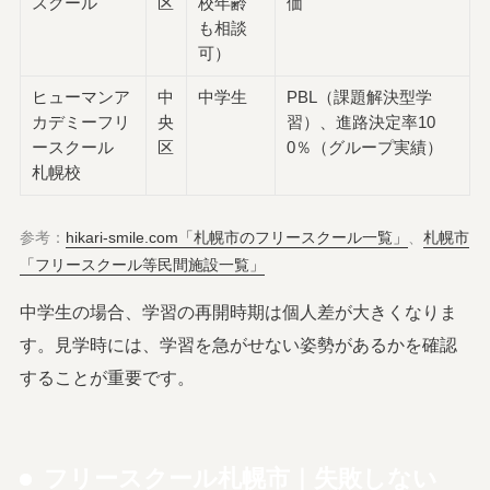
スクール
区
校年齢
価
も相談
可）
ヒューマンア
中
中学生
PBL（課題解決型学
カデミーフリ
央
習）、進路決定率10
ースクール
区
0％（グループ実績）
札幌校
参考：
hikari-smile.com「札幌市のフリースクール一覧」
、
札幌市
「フリースクール等民間施設一覧」
中学生の場合、学習の再開時期は個人差が大きくなりま
す。見学時には、学習を急がせない姿勢があるかを確認
することが重要です。
フリースクール札幌市｜失敗しない