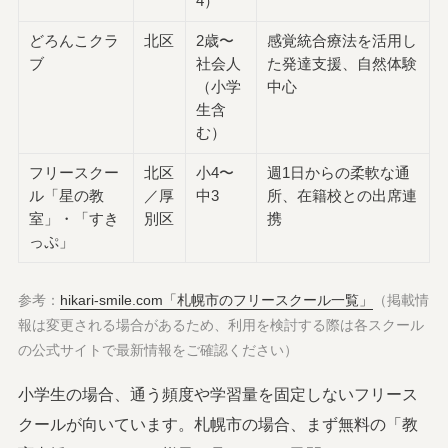
4）
どろんこクラ
北区
2歳〜
感覚統合療法を活用し
ブ
社会人
た発達支援、自然体験
（小学
中心
生含
む）
フリースクー
北区
小4〜
週1日からの柔軟な通
ル「星の教
／厚
中3
所、在籍校との出席連
室」・「すき
別区
携
っぷ」
参考：
hikari-smile.com「札幌市のフリースクール一覧」
（掲載情
報は変更される場合があるため、利用を検討する際は各スクール
の公式サイトで最新情報をご確認ください）
小学生の場合、通う頻度や学習量を固定しないフリース
クールが向いています。札幌市の場合、まず無料の「教