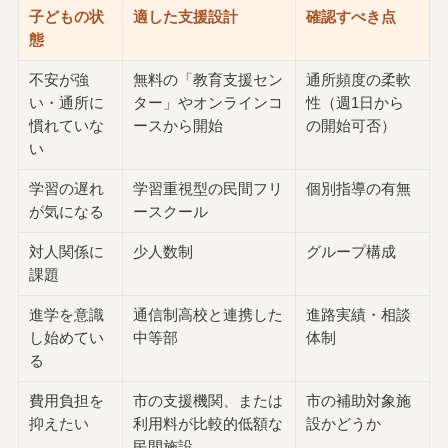
子どもの状
適した支援設計
確認すべき点
態
不安が強
無料の「教育支援セン
通所頻度の柔軟
い・通所に
ター」やオンラインコ
性（週1日から
慣れていな
ースから開始
の開始可否）
い
学習の遅れ
学習重視型の民間フリ
個別指導の有無
が気になる
ースクール
対人関係に
少人数制
グループ構成
課題
進学を意識
通信制高校と連携した
進路実績・相談
し始めてい
中等部
体制
る
費用負担を
市の支援機関、または
市の補助対象施
抑えたい
利用料が比較的低額な
設かどうか
民間施設