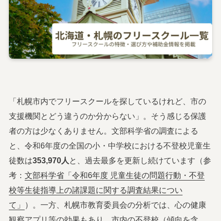
「札幌市内でフリースクールを探しているけれど、市の
支援機関とどう違うのか分からない」。そう感じる保護
者の方は少なくありません。文部科学省の調査による
と、令和6年度の全国の小・中学校における不登校児童生
徒数は
353,970人
と、過去最多を更新し続けています（参
考：
文部科学省「令和6年度 児童生徒の問題行動・不登
校等生徒指導上の諸課題に関する調査結果につい
て」
）。一方、札幌市教育委員会の分析では、心の健康
観察アプリ等の効果もあり、市内の不登校（傾向を含